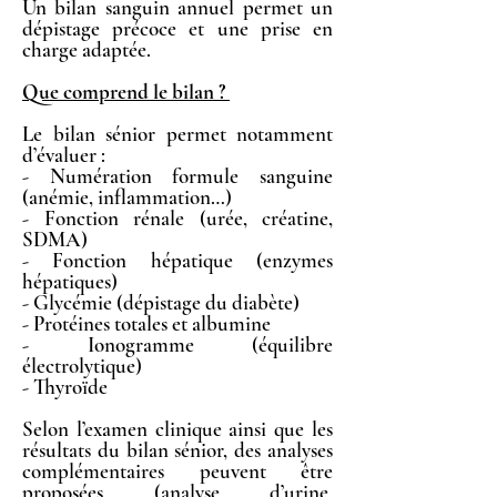
Un bilan sanguin annuel permet un
dépistage précoce et une prise en
charge adaptée.
Que comprend le bilan ?
Le bilan sénior permet notamment
d’évaluer :
- Numération formule sanguine
(anémie, inflammation…)
- Fonction rénale (urée, créatine,
SDMA)
- Fonction hépatique (enzymes
hépatiques)
- Glycémie (dépistage du diabète)
- Protéines totales et albumine
- Ionogramme (équilibre
électrolytique)
- Thyroïde
Selon l’examen clinique ainsi que les
résultats du bilan sénior, des analyses
complémentaires peuvent être
proposées (analyse d’urine,