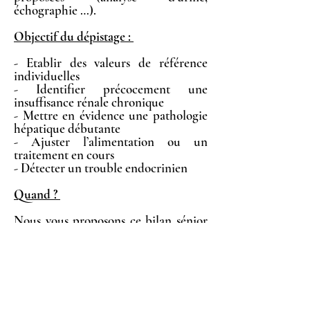
échographie …).
Objectif du dépistage :
- Etablir des valeurs de référence
individuelles
- Identifier précocement une
insuffisance rénale chronique
- Mettre en évidence une pathologie
hépatique débutante
- Ajuster l’alimentation ou un
traitement en cours
- Détecter un trouble endocrinien
Quand ?
Nous vous proposons ce bilan sénior
lors d’une consultation préventive,
une fois par an, à partir de 7ans.
Offre prévention sénior
Afin de favoriser le dépistage